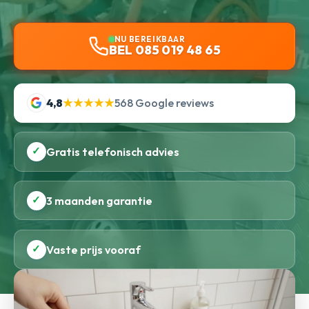
NU BEREIKBAAR
BEL 085 019 48 65
4,8
★★★★★
568 Google reviews
✓
Gratis telefonisch advies
✓
3 maanden garantie
✓
Vaste prijs vooraf