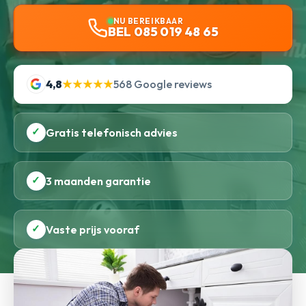
NU BEREIKBAAR
BEL 085 019 48 65
4,8
★★★★★
568 Google reviews
✓
Gratis telefonisch advies
✓
3 maanden garantie
✓
Vaste prijs vooraf