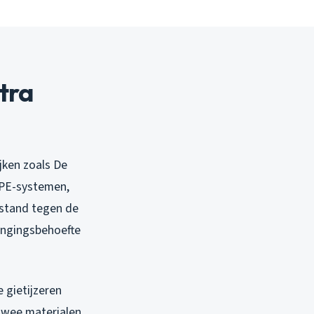
tra
jken zoals De
 PE-systemen,
estand tegen de
vangingsbehoefte
 gietijzeren
 twee materialen