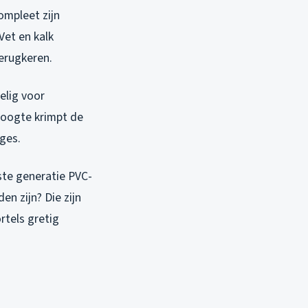
compleet zijn
Vet en kalk
erugkeren.
elig voor
roogte krimpt de
ages.
ste generatie PVC-
n zijn? Die zijn
rtels gretig