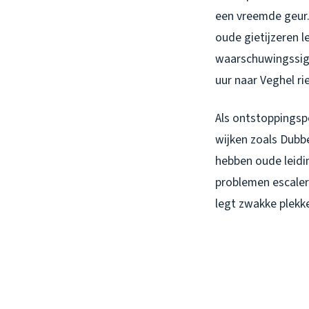
een vreemde geur. 
oude gietijzeren l
waarschuwingssig
uur naar Veghel ri
Als ontstoppingspe
wijken zoals Dubbe
hebben oude leidi
problemen escaler
legt zwakke plekk