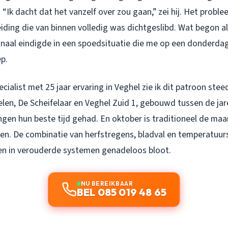
“Ik dacht dat het vanzelf over zou gaan,” zei hij. Het proble
eiding die van binnen volledig was dichtgeslibd. Wat begon al
naal eindigde in een spoedsituatie die me op een donderd
ep.
cialist met 25 jaar ervaring in Veghel zie ik dit patroon steed
len, De Scheifelaar en Veghel Zuid 1, gebouwd tussen de jare
ngen hun beste tijd gehad. En oktober is traditioneel de ma
en. De combinatie van herfstregens, bladval en temperatu
en in verouderde systemen genadeloos bloot.
NU BEREIKBAAR
BEL 085 019 48 65