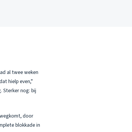
 had al twee weken
dat hielp even,”
 Sterker nog: bij
ng wegkomt, door
mplete blokkade in