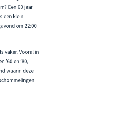
em? Een 60 jaar
s een klein
agavond om 22:00
s vaker. Vooral in
n ’60 en ’80,
and waarin deze
urschommelingen