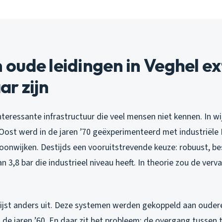
oude leidingen in Veghel ex
r zijn
nteressante infrastructuur die veel mensen niet kennen. In wi
Oost werd in de jaren ’70 geëxperimenteerd met industriële
onwijken. Destijds een vooruitstrevende keuze: robuust, b
 3,8 bar die industrieel niveau heeft. In theorie zou de ver
wijst anders uit. Deze systemen werden gekoppeld aan oudere
 de jaren ’60. En daar zit het probleem: de overgang tussen