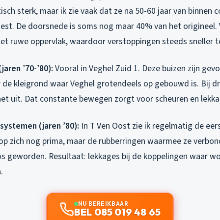
tisch sterk, maar ik zie vaak dat ze na 50-60 jaar van binnen 
est. De doorsnede is soms nog maar 40% van het origineel. 
het ruwe oppervlak, waardoor verstoppingen steeds sneller t
jaren ’70-’80):
Vooral in Veghel Zuid 1. Deze buizen zijn gevo
 de kleigrond waar Veghel grotendeels op gebouwd is. Bij d
t het uit. Dat constante bewegen zorgt voor scheuren en lekk
systemen (jaren ’80):
In T Ven Oost zie ik regelmatig de eer
n op zich nog prima, maar de rubberringen waarmee ze verbonde
os geworden. Resultaat: lekkages bij de koppelingen waar wo
.
NU BEREIKBAAR
BEL 085 019 48 65