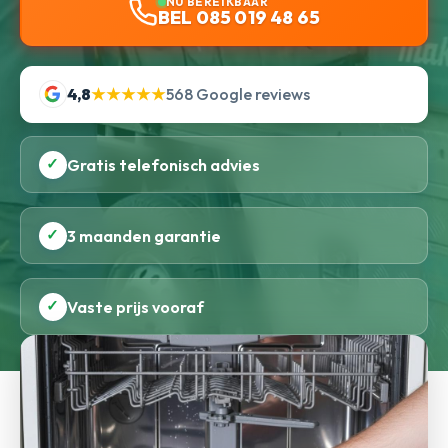
NU BEREIKBAAR
BEL 085 019 48 65
4,8
★★★★★
568 Google reviews
✓
Gratis telefonisch advies
✓
3 maanden garantie
✓
Vaste prijs vooraf