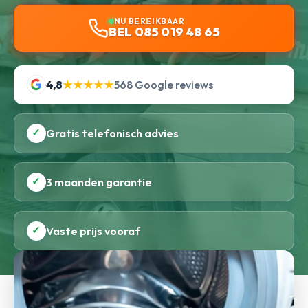
NU BEREIKBAAR
BEL 085 019 48 65
4,8
★★★★★
568 Google reviews
✓
Gratis telefonisch advies
✓
3 maanden garantie
✓
Vaste prijs vooraf