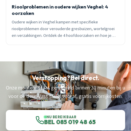
Rioolproblemen in oudere wijken Veghel: 4
oorzaken
Oudere wijken in Veghel kampen met specifieke
rioolproblemen door verouderde gresbuizen, wortelgroei
en verzakkingen. Ontdek de 4 hoofdoorzaken en hoe je
acute verstoppingen voorkomt.
Verstopping? Bel direct.
Onze monteur staat gemiddeld binnen 30 minuten bij u
voor de deur. Vast tarief vooraf, gratis voorrijkosten.
NU BEREIKBAAR
BEL 085 019 48 65