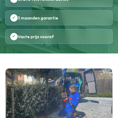
✓
3 maanden garantie
✓
Vaste prijs vooraf