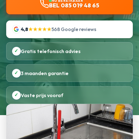
NU BEREIKBAAR
BEL 085 019 48 65
4,8
★★★★★
568 Google reviews
✓
Gratis telefonisch advies
✓
3 maanden garantie
✓
Vaste prijs vooraf