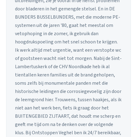
uitbreidingen, zie je vooral in de herfst problemen
door bladeren in het gemengde stelsel. En in DE
BUNDERS BUSSELBUNDERS, met die moderne PE-
systemen uit de jaren '80, gaat het meestal om
vetophoping in de zomer, ik gebruik dan
hoogdrukspoeling om het snel schoon te krijgen.
Ik werk altijd met urgentie, want een verstopte wc
of gootsteen wacht niet tot morgen. Nabij de Sint-
Lambertuskerk of de CHV Noordkade heb ik al
tientallen keren families uit de brand geholpen,
soms zelfs bij monumentale panden met die
historische leidingen die corrosiegevoelig zijn door
de leemgrond hier. Trouwens, tussen haakjes, als ik
niet aan het werk ben, fiets ik graag door het
BUITENGEBIED ZIJTAART, dat houdt me scherp en
geeft me tijd om na te denken over de volgende
klus. Bij Ontstoppen Veghel ben ik 24/7 bereikbaar,